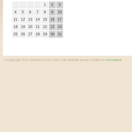
1
2
3
4
5
6
7
8
9
10
11
12
13
14
15
16
17
18
19
20
21
22
23
24
25
26
27
28
29
30
31
© Copyright 2011 Gärtnerei Ernst GbR | Die Website wurde erstellt von
cm-robach