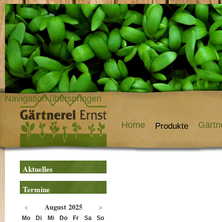
Navigation überspringen
Home
Gärtn
Produkte
Aktuelles
Termine
<
August 2025
>
Mo
Di
Mi
Do
Fr
Sa
So